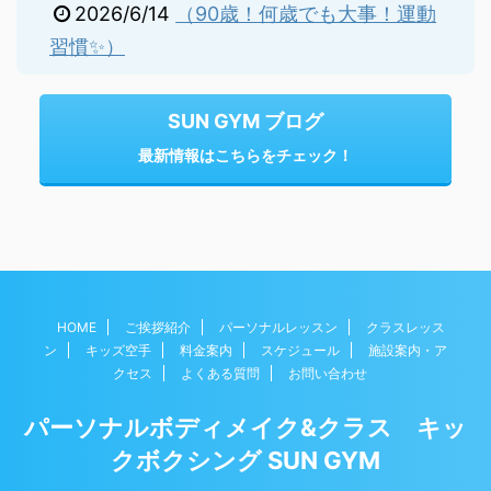
2026/6/14
（90歳！何歳でも大事！運動
習慣✨）
SUN GYM ブログ
最新情報はこちらをチェック！
HOME
ご挨拶紹介
パーソナルレッスン
クラスレッス
ン
キッズ空手
料金案内
スケジュール
施設案内・ア
クセス
よくある質問
お問い合わせ
パーソナルボディメイク&クラス キッ
クボクシング SUN GYM