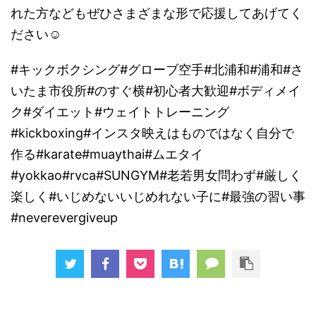
れた方などもぜひさまざまな形で応援してあげてく
ださい☺️
#キックボクシング#グローブ空手#北浦和#浦和#さ
いたま市役所#のすぐ横#初心者大歓迎#ボディメイ
ク#ダイエット#ウェイトトレーニング
#kickboxing#インスタ映えはものではなく自分で
作る#karate#muaythai#ムエタイ
#yokkao#rvca#SUNGYM#老若男女問わず#厳しく
楽しく#いじめないいじめれない子に#最強の習い事
#neverevergiveup