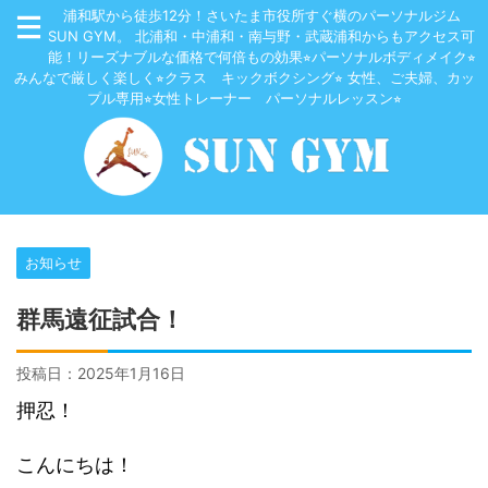
浦和駅から徒歩12分！さいたま市役所すぐ横のパーソナルジム
SUN GYM。 北浦和・中浦和・南与野・武蔵浦和からもアクセス可
能！リーズナブルな価格で何倍もの効果⭐︎パーソナルボディメイク⭐︎
みんなで厳しく楽しく⭐︎クラス キックボクシング⭐︎ 女性、ご夫婦、カッ
プル専用⭐︎女性トレーナー パーソナルレッスン⭐︎
お知らせ
群馬遠征試合！
投稿日：
2025年1月16日
押忍！
こんにちは！